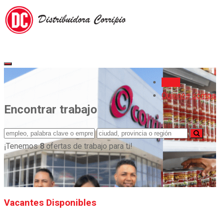
Inicio
Quienes somos
Encontrar trabajo
¡Tenemos
8
ofertas de trabajo para ti!
Vacantes Disponibles